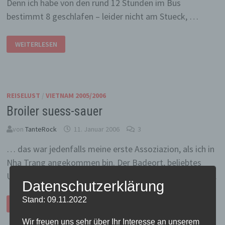
Denn ich habe von den rund 12 Stunden im Bus
bestimmt 8 geschlafen – leider nicht am Stueck, …
BUSSCHLAFTAUGLICH
WEITERLESEN
REISELUST
/
VIETNAM 2005/2006
Broiler suess-sauer
von
TanteRock
11. Januar 2006
3
… das war jedenfalls meine erste Assoziazion, als ich in
Nha Trang angekommen bin. Der Badeort, beliebtes
Urlaubsziel auch fuer Vietnamesen, hat ein wenig den …
Datenschutzerklärung
BROILER
Stand: 09.11.2022
WEITERLESEN
SUESS-
SAUER
Wir freuen uns sehr über Ihr Interesse an unserem