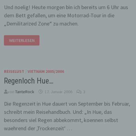
Und noelig! Heute morgen bin ich bereits um 6 Uhr aus
dem Bett gefallen, um eine Motorrad-Tour in die
„Demilitarized Zone“ zu machen.
ICH
WEITERLESEN
BIN
MUEDE!
REISELUST
/
VIETNAM 2005/2006
Regenloch Hue…
von
TanteRock
17. Januar 2006
3
Die Regenzeit in Hue dauert von September bis Februar,
schreibt mein Reisehandbuch. Und: „In Hue, das
besonders viel Regen abbekommt, koennen selbst
waehrend der ,Trockenzeit‘ …