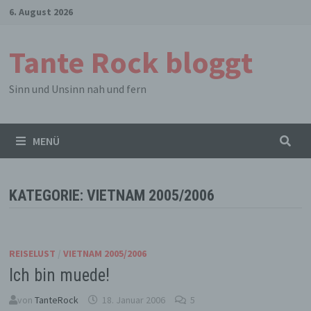
Zum
6. August 2026
Inhalt
springen
Tante Rock bloggt
Sinn und Unsinn nah und fern
MENÜ
KATEGORIE:
VIETNAM 2005/2006
REISELUST
/
VIETNAM 2005/2006
Ich bin muede!
von
TanteRock
18. Januar 2006
5