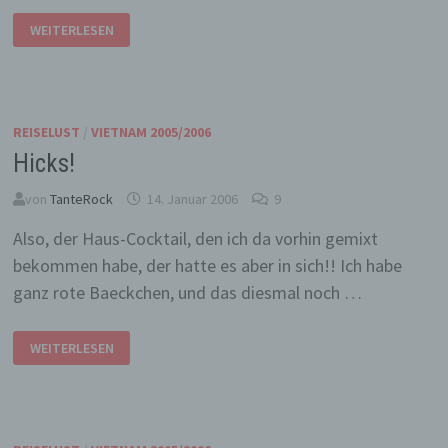
REGENLOCH
WEITERLESEN
HUE…
REISELUST
/
VIETNAM 2005/2006
Hicks!
von
TanteRock
14. Januar 2006
9
Also, der Haus-Cocktail, den ich da vorhin gemixt
bekommen habe, der hatte es aber in sich!! Ich habe
ganz rote Baeckchen, und das diesmal noch …
HICKS!
WEITERLESEN