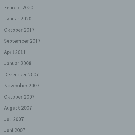
Daten verwendet werden, um bestimmte
Februar 2020
persönliche Aspekte, die sich auf eine
natürliche Person beziehen, zu bewerten,
Januar 2020
insbesondere, um Aspekte bezüglich
Arbeitsleistung, wirtschaftlicher Lage,
Oktober 2017
Gesundheit, persönlicher Vorlieben,
September 2017
Interessen, Zuverlässigkeit, Verhalten,
Aufenthaltsort oder Ortswechsel dieser
April 2011
natürlichen Person zu analysieren oder
vorherzusagen.
Januar 2008
f) Pseudonymisierung
Dezember 2007
Pseudonymisierung ist die Verarbeitung
November 2007
personenbezogener Daten in einer Weise, auf
welche die personenbezogenen Daten ohne
Oktober 2007
Hinzuziehung zusätzlicher Informationen nicht
mehr einer spezifischen betroffenen Person
August 2007
zugeordnet werden können, sofern diese
zusätzlichen Informationen gesondert
Juli 2007
aufbewahrt werden und technischen und
Juni 2007
organisatorischen Maßnahmen unterliegen,