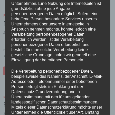
Unternehmen. Eine Nutzung der Internetseiten ist
grundsätzlich ohne jede Angabe
personenbezogener Daten möglich. Sofern eine
REISELUST
/
VIETNAM 2005/2006
betroffene Person besondere Services unseres
Nochma 3 Fottos
Unternehmens über unsere Internetseite in
Anspruch nehmen möchte, könnte jedoch eine
von
TanteRock
11. Januar 2006
3
Verarbeitung personenbezogener Daten
erforderlich werden. Ist die Verarbeitung
..erstmal nicht mehr, weil ich die hier alle recht
personenbezogener Daten erforderlich und
muehselig bearbeiten muss und da keine Lust zu habe.
besteht für eine solche Verarbeitung keine
gesetzliche Grundlage, holen wir generell eine
Bin ja immerhin in Urlaub und will …
Einwilligung der betroffenen Person ein.
NOCHMA
WEITERLESEN
Die Verarbeitung personenbezogener Daten,
3
FOTTOS
beispielsweise des Namens, der Anschrift, E-Mail-
Adresse oder Telefonnummer einer betroffenen
Person, erfolgt stets im Einklang mit der
Datenschutz-Grundverordnung und in
Übereinstimmung mit den für uns geltenden
REISELUST
/
VIETNAM 2005/2006
landesspezifischen Datenschutzbestimmungen.
Boooooorn toooo beee wiiiiiild!
Mittels dieser Datenschutzerklärung möchte unser
Unternehmen die Öffentlichkeit über Art, Umfang
von
TanteRock
9. Januar 2006
4