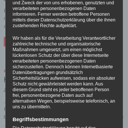
und Zweck der von uns erhobenen, genutzten und
verarbeiteten personenbezogenen Daten
Boah, nee, watt war datt schoen heute. Mir tut es
informieren. Ferner werden betroffene Personen
richtig leid, dass ich morgen frueh schon wieder
mittels dieser Datenschutzerklärung über die ihnen
aufbreche – die Gegend hier hat auf …
zustehenden Rechte aufgeklärt.
Wir haben als für die Verarbeitung Verantwortlicher
BOOOOOORN
WEITERLESEN
TOOOO
zahlreiche technische und organisatorische
BEEE
Maßnahmen umgesetzt, um einen möglichst
WIIIIIILD!
lückenlosen Schutz der über diese Internetseite
verarbeiteten personenbezogenen Daten
sicherzustellen. Dennoch können Internetbasierte
REISELUST
/
VIETNAM 2005/2006
Datenübertragungen grundsätzlich
Sicherheitslücken aufweisen, sodass ein absoluter
Hummer…
Schutz nicht gewährleistet werden kann. Aus
diesem Grund steht es jeder betroffenen Person
von
TanteRock
8. Januar 2006
5
frei, personenbezogene Daten auch auf
..rot steht mir echt nicht! Da habe ich als
alternativen Wegen, beispielsweise telefonisch, an
uns zu übermitteln.
Flachlandtiroler doch wieder die Bergsonne (immerhin
bin ich hier auf 1500 Metern) unterschaetzt und mich bei
Begriffsbestimmungen
…
Die Datenschutzerklärung beruht auf den