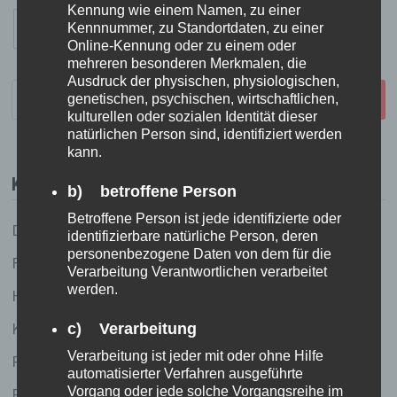
Kennung wie einem Namen, zu einer
Beitragsnavigation
Vorherige
1
2
3
4
Nächste
Kennnummer, zu Standortdaten, zu einer
Online-Kennung oder zu einem oder
mehreren besonderen Merkmalen, die
Ausdruck der physischen, physiologischen,
Suchen
genetischen, psychischen, wirtschaftlichen,
nach:
kulturellen oder sozialen Identität dieser
natürlichen Person sind, identifiziert werden
kann.
KATEGORIEN
b) betroffene Person
Betroffene Person ist jede identifizierte oder
Dies und Das
identifizierbare natürliche Person, deren
personenbezogene Daten von dem für die
Fundstücke
Verarbeitung Verantwortlichen verarbeitet
werden.
Held(inn)en des Tages
Küchenlatein
c) Verarbeitung
Verarbeitung ist jeder mit oder ohne Hilfe
Redhead running (und andere sportliche Ambitionen
automatisierter Verfahren ausgeführte
Vorgang oder jede solche Vorgangsreihe im
Reiselust