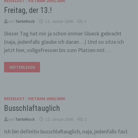
REISELUST
/
VIETNAM 2005/2006
Freitag, der 13.!
von
TanteRock
13. Januar 2006
1
Dieser Tag hat mir ja schon immer Glueck gebracht
(naja, jedenfalls glaube ich daran…) Und so sitze ich
jetzt hier, vollgefressen bis zum Platzen mit …
FREITAG,
WEITERLESEN
DER
13.!
REISELUST
/
VIETNAM 2005/2006
Busschlaftauglich
von
TanteRock
12. Januar 2006
2
Ich bin definitiv busschlaftauglich, naja, jedenfalls fast.