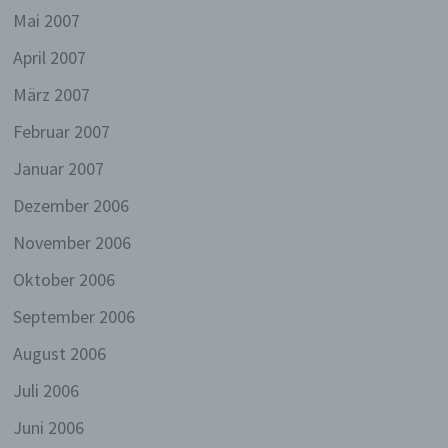
die gewährleisten, dass die
Mai 2007
personenbezogenen Daten nicht einer
identifizierten oder identifizierbaren
April 2007
natürlichen Person zugewiesen werden.
März 2007
g) Verantwortlicher oder für die
Verarbeitung Verantwortlicher
Februar 2007
Verantwortlicher oder für die Verarbeitung
Januar 2007
Verantwortlicher ist die natürliche oder
juristische Person, Behörde, Einrichtung oder
Dezember 2006
andere Stelle, die allein oder gemeinsam mit
anderen über die Zwecke und Mittel der
November 2006
Verarbeitung von personenbezogenen Daten
Oktober 2006
entscheidet. Sind die Zwecke und Mittel
dieser Verarbeitung durch das Unionsrecht
September 2006
oder das Recht der Mitgliedstaaten
vorgegeben, so kann der Verantwortliche
August 2006
beziehungsweise können die bestimmten
Kriterien seiner Benennung nach dem
Juli 2006
Unionsrecht oder dem Recht der
Mitgliedstaaten vorgesehen werden.
Juni 2006