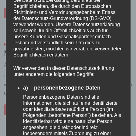
Begrifflichkeiten, die durch den Europäischen
HUMMER…
Richtlinien- und Verordnungsgeber beim Erlass
WEITERLESEN
der Datenschutz-Grundverordnung (DS-GVO)
verwendet wurden. Unsere Datenschutzerklärung
soll sowohl für die Öffentlichkeit als auch für
unsere Kunden und Geschäftspartner einfach
lesbar und verständlich sein. Um dies zu
REISELUST
/
VIETNAM 2005/2006
gewährleisten, möchten wir vorab die verwendeten
Mir ist kalt!
Begrifflichkeiten erläutern.
von
TanteRock
7. Januar 2006
4
Wir verwenden in dieser Datenschutzerklärung
unter anderem die folgenden Begriffe:
Unverschaemtheit, das! Ich sitze hier in Da Lat (oder
wahlweise Dalat, das halten die hier wie die Dachdecker)
a) personenbezogene Daten
und habe eine kalte Nase.
Personenbezogene Daten sind alle
Informationen, die sich auf eine identifizierte
MIR
oder identifizierbare natürliche Person (im
WEITERLESEN
IST
Folgenden „betroffene Person") beziehen. Als
KALT!
identifizierbar wird eine natürliche Person
angesehen, die direkt oder indirekt,
insbesondere mittels Zuordnung zu einer