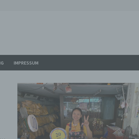
NG
IMPRESSUM
n …