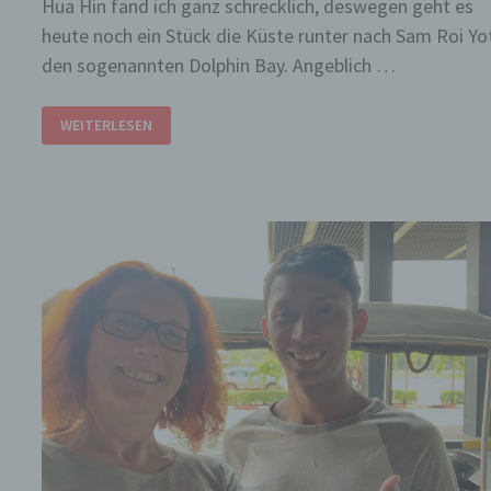
n
Hua Hin fand ich ganz schrecklich, deswegen geht es
heute noch ein Stück die Küste runter nach Sam Roi Yo
den sogenannten Dolphin Bay. Angeblich …
P
e
FÜR
WEITERLESEN
H
15
CENT
s
NACH
d
PRAN
BURI
t
g
i
w
g
V
V
n
S
M
S
U