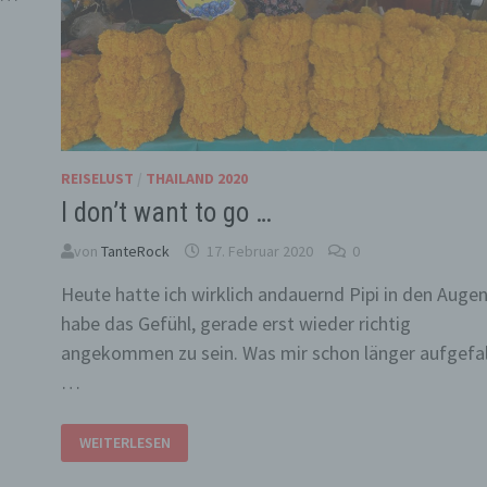
REISELUST
/
THAILAND 2020
I don’t want to go …
von
TanteRock
17. Februar 2020
0
Heute hatte ich wirklich andauernd Pipi in den Augen
habe das Gefühl, gerade erst wieder richtig
angekommen zu sein. Was mir schon länger aufgefal
…
I
WEITERLESEN
DON’T
WANT
TO