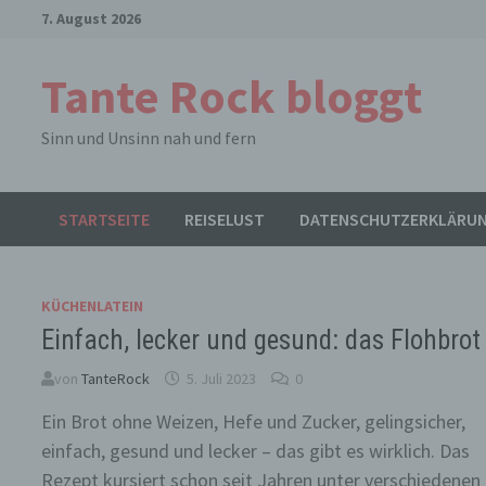
Zum
7. August 2026
Inhalt
springen
Tante Rock bloggt
Sinn und Unsinn nah und fern
STARTSEITE
REISELUST
DATENSCHUTZERKLÄRU
KÜCHENLATEIN
Einfach, lecker und gesund: das Flohbrot
von
TanteRock
5. Juli 2023
0
Ein Brot ohne Weizen, Hefe und Zucker, gelingsicher,
einfach, gesund und lecker – das gibt es wirklich. Das
Rezept kursiert schon seit Jahren unter verschiedene