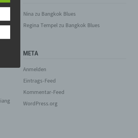
, das
Nina
zu
Bangkok Blues
Regina Tempel
zu
Bangkok Blues
der
ung.
eg
META
r
ng
Anmelden
Eintrags-Feed
n
Kommentar-Feed
hiang
WordPress.org
n, zu
ssen,
er