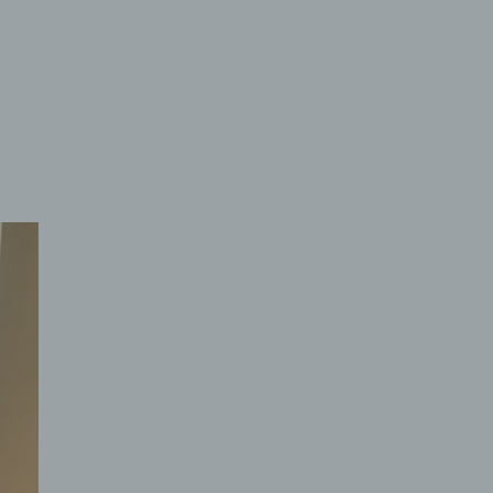
en in
ern
und
sen
e
dere
und
et.
 kann