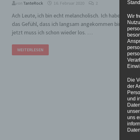
Stand
von
TanteRock
16. Februar 2020
2
Ach Leute, ich bin echt melancholisch. Ich habe gerade
Wir f
Nutzu
das Gefühl, dass ich langsam angekommen bin – und
perso
jetzt muss ich schon wieder los. …
beson
Anspr
BANGKOK
perso
WEITERLESEN
BLUES
perso
Verar
Einwi
Die V
der A
Perso
und i
Daten
unser
uns e
infor
Daten