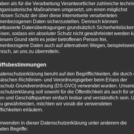
aben als für die Verarbeitung Verantwortlicher zahlreiche techn
rganisatorische Maßnahmen umgesetzt, um einen möglichst
nlosen Schutz der über diese Internetseite verarbeiteten
nenbezogenen Daten sicherzustellen. Dennoch können
netbasierte Datenübertragungen grundsätzlich Sicherheitslücke
isen, sodass ein absoluter Schutz nicht gewährleistet werden k
iesem Grund steht es jeder betroffenen Person frei,
nenbezogene Daten auch auf alternativen Wegen, beispielswe
onisch, an uns zu übermitteln.
iffsbestimmungen
atenschutzerklärung beruht auf den Begrifflichkeiten, die durch
äischen Richtlinien- und Verordnungsgeber beim Erlass der
schutz-Grundverordnung (DS-GVO) verwendet wurden. Unser
schutzerklärung soll sowohl für die Öffentlichkeit als auch für u
n und Geschäftspartner einfach lesbar und verständlich sein.
zu gewährleisten, möchten wir vorab die verwendeten
REISELUST
/
THAILAND 2020
flichkeiten erläutern.
s
Good morning …
erwenden in dieser Datenschutzerklärung unter anderem die
von
TanteRock
13. Februar 2020
0
nden Begriffe: