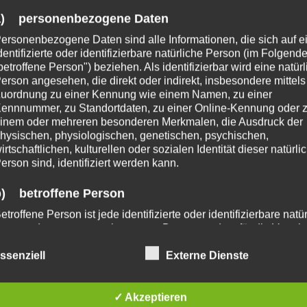
Wenn ich schon so früh wach werde, kann ich mir au
a) personenbezogene Daten
den Sonnenaufgang ansehen … (Das Lied ist mir dab
ersonenbezogene Daten sind alle Informationen, die sich auf e
durch den Kopf gegangen, daher …
dentifizierte oder identifizierbare natürliche Person (im Folgend
betroffene Person") beziehen. Als identifizierbar wird eine natür
GOOD
erson angesehen, die direkt oder indirekt, insbesondere mittels
WEITERLESEN
MORNING
uordnung zu einer Kennung wie einem Namen, zu einer
…
ennnummer, zu Standortdaten, zu einer Online-Kennung oder 
inem oder mehreren besonderen Merkmalen, die Ausdruck der
hysischen, physiologischen, genetischen, psychischen,
irtschaftlichen, kulturellen oder sozialen Identität dieser natürli
erson sind, identifiziert werden kann.
b) betroffene Person
etroffene Person ist jede identifizierte oder identifizierbare natü
erson, deren personenbezogene Daten von dem für die Verarb
erantwortlichen verarbeitet werden.
ssenziell
Externe Dienste
c) Verarbeitung
erarbeitung ist jeder mit oder ohne Hilfe automatisierter Verfah
✓ Akzeptieren
usgeführte Vorgang oder jede solche Vorgangsreihe im