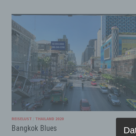
REISELUST
/
THAILAND 2020
Bangkok Blues
Da