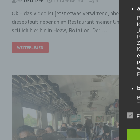
von
TanteRock
13. Februar 2020
0
Ok – das Video ist jetzt etwas verwirrend, aber genau
P
dieses läuft nebenan im Restaurant meiner Unterkunft
i
seit ich hier bin in Heavy Rotation. Der …
„
P
Z
DEUTSCHLAND-
WEITERLESEN
POLEN-
K
THAILAND-
e
NEW
p
ORLEANS
….
w
P
B
P
V
E
V
a