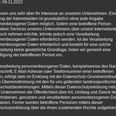
: 09.11.2022
 so
reuen uns sehr über Ihr Interesse an unserem Unternehmen. Ein
ng der Internetseiten ist grundsätzlich ohne jede Angabe
nenbezogener Daten möglich. Sofern eine betroffene Person
dere Services unseres Unternehmens über unsere Internetseite
uch nehmen möchte, könnte jedoch eine Verarbeitung
nenbezogener Daten erforderlich werden. Ist die Verarbeitung
REISELUST
/
THAILAND 2020
nenbezogener Daten erforderlich und besteht für eine solche
Da, wo die Liebe zählt …
beitung keine gesetzliche Grundlage, holen wir generell eine
lligung der betroffenen Person ein.
von
TanteRock
14. Februar 2020
0
erarbeitung personenbezogener Daten, beispielsweise des Na
Heute ist Valentinstag – und wo anders sollte ich an
nschrift, E-Mail-Adresse oder Telefonnummer einer betroffenen
solch einem Tag hingehen, als dorthin, wo die Liebe
n, erfolgt stets im Einklang mit der Datenschutz-Grundverordnu
zählt: Patpong, der größte Freiluftpuff in …
n Übereinstimmung mit den für uns geltenden landesspezifisch
schutzbestimmungen. Mittels dieser Datenschutzerklärung mö
 Unternehmen die Öffentlichkeit über Art, Umfang und Zweck de
DA,
WEITERLESEN
WO
rhobenen, genutzten und verarbeiteten personenbezogenen Da
DIE
mieren. Ferner werden betroffene Personen mittels dieser
LIEBE
schutzerklärung über die ihnen zustehenden Rechte aufgeklärt
ZÄHLT
…