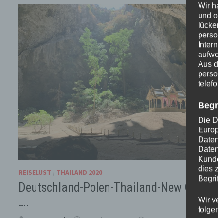
Wir h
und o
lücke
perso
Inter
aufwe
Aus d
perso
telef
Begr
Die D
Europ
Daten
Daten
Kunde
dies 
REISELUST
/
THAILAND 2020
Begrif
Deutschland-Polen-Thailand-New Orlean
….
Wir v
folge