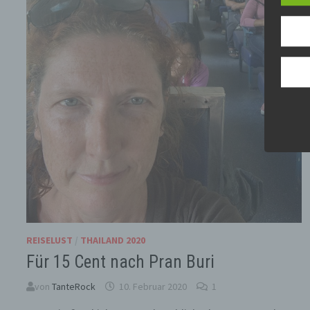
Z
E
A
V
e
V
E
p
e
P
p
REISELUST
/
THAILAND 2020
p
p
Für 15 Cent nach Pran Buri
b
w
von
TanteRock
10. Februar 2020
1
Z