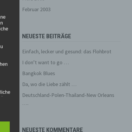
ch
Februar 2003
ei
ine
en
liche
NEUESTE BEITRÄGE
zu
Einfach, lecker und gesund: das Flohbrot
I don’t want to go …
chen
Bangkok Blues
Da, wo die Liebe zählt …
rliche
Deutschland-Polen-Thailand-New Orleans
eitung
….
ren
NEUESTE KOMMENTARE