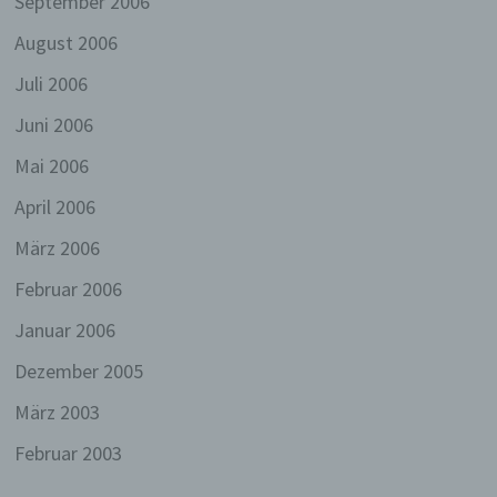
September 2006
Ferner wird die vom Internet-Service-Provider
(ISP) der betroffenen Person vergebene IP-
August 2006
Adresse mitprotokolliert. Diese Speicherung der
IP-Adresse erfolgt aus Sicherheitsgründen und für
Juli 2006
den Fall, dass die betroffene Person durch einen
abgegebenen Kommentar die Rechte Dritter
Juni 2006
verletzt oder rechtswidrige Inhalte postet. Die
Speicherung dieser personenbezogenen Daten
Mai 2006
erfolgt daher im eigenen Interesse des für die
April 2006
Verarbeitung Verantwortlichen, damit sich dieser
im Falle einer Rechtsverletzung gegebenenfalls
März 2006
exkulpieren könnte. Es erfolgt keine Weitergabe
dieser erhobenen personenbezogenen Daten an
Februar 2006
Dritte, sofern eine solche Weitergabe nicht
gesetzlich vorgeschrieben ist oder der
Januar 2006
Rechtsverteidigung des für die Verarbeitung
Verantwortlichen dient.
Dezember 2005
Gravatar
März 2003
Bei Kommentaren wird auf den Gravatar Service
Februar 2003
von Auttomatic zurückgegriffen. Gravatar gleicht
Ihre Email-Adresse ab und bildet – sofern Sie dort