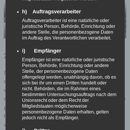
h) Auftragsverarbeiter
Wer findet mich?
Papaya Salad <3
Auftragsverarbeiter ist eine natürliche oder
Eine echte Schlange!!
juristische Person, Behörde, Einrichtung oder
Nein. Ich weiß es auch nicht.
andere Stelle, die personenbezogene Daten
Heilt Krebs, macht schön und
im Auftrag des Verantwortlichen verarbeitet.
Tür ohne den bösen Knauf ,,.
überhaupt. Natürlich hab ich
eine Flasche getrunken!
i) Empfänger
2. Tag
Empfänger ist eine natürliche oder juristische
Person, Behörde, Einrichtung oder andere
Stelle, der personenbezogene Daten
Der zweite Tag war dann etwas ruhiger, schon weil ich
offengelegt werden, unabhängig davon, ob es
so spät aufgestanden bin. Außerdem war Wäsche
sich bei ihr um einen Dritten handelt oder
nicht. Behörden, die im Rahmen eines
waschen angesagt. Nachdem ich mit meinem Leihrad
bestimmten Untersuchungsauftrags nach dem
dann nochmal zurück bin, weil die Bremsen irgendwie so
Unionsrecht oder dem Recht der
Mitgliedstaaten möglicherweise
gar nicht funktioniert haben, habe ich mich dann mit
personenbezogene Daten erhalten, gelten
halbwegs repariertem Bremsdings und dem Körbchen
jedoch nicht als Empfänger.
voller Wäsche auf die Suche nach einem Wäscheservice