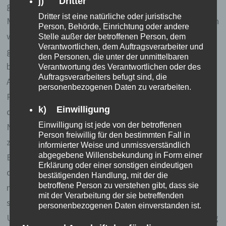
j) Dritter
gemacht. Erstaunlicherweise gibt es hier vor allem
Dritter ist eine natürliche oder juristische
Münzwäschereien, aber da hatte ich keine Lust drauf, ich
Person, Behörde, Einrichtung oder andere
wollte Waschen lassen. Ich hab dann doch noch eine
Stelle außer der betroffenen Person, dem
Verantwortlichen, dem Auftragsverarbeiter und
gefunden, 80 Baht (2,40€) für den dicken Sack Dreck
den Personen, die unter der unmittelbaren
bezahlt und bin dann weiter durch die Gegend geradelt.
Verantwortung des Verantwortlichen oder des
Auftragsverarbeiters befugt sind, die
Als erstes bin ich aber direkt an einem veganen
personenbezogenen Daten zu verarbeiten.
Restaurant names „Goodsouls“ abgetropft und habe
k) Einwilligung
dort eine superduper leckere Nordthailändische
Einwilligung ist jede von der betroffenen
Nudelsuppe gegessen. Dann bin ich noch mit einem
Person freiwillig für den bestimmten Fall in
ziemlich verrückten Katalanen und einer sehr netten
informierter Weise und unmissverständlich
abgegebene Willensbekundung in Form einer
Engländerin ins Gespräch gekommen, die hier als
Erklärung oder einer sonstigen eindeutigen
digitale Nomaden arbeiten. Das Mädel will demnächst
bestätigenden Handlung, mit der die
betroffene Person zu verstehen gibt, dass sie
nach Vietnam weiter und weiß noch nicht, wann und ob
mit der Verarbeitung der sie betreffenden
sie wieder nach England zurückkehrt, denn: Hier ist jede
personenbezogenen Daten einverstanden ist.
Unterkunft um Klassen billiger als eine winzige Wohnung