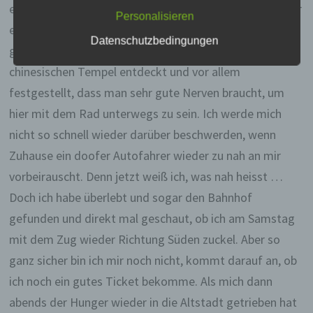
werden. Sie können die Verwendung von Cookies,
einen netten kleinen Park mit einem Bach gefunden, der
Personalisieren
LocalStorage und SessionStorage durch
echt idyllisch war, obwohl direkt daneben der Verkehr
entsprechende Einstellung in Ihrem Browser
Datenschutzbedingungen
verhindern.
gerauscht ist. Außerdem habe ich noch einen
chinesischen Tempel entdeckt und vor allem
Zahlreiche Internetseiten und Server verwenden
festgestellt, dass man sehr gute Nerven braucht, um
Cookies. Viele Cookies enthalten eine sogenannte
Cookie-ID. Eine Cookie-ID ist eine eindeutige
hier mit dem Rad unterwegs zu sein. Ich werde mich
Kennung des Cookies. Sie besteht aus einer
nicht so schnell wieder darüber beschwerden, wenn
Zeichenfolge, durch welche Internetseiten und
Server dem konkreten Internetbrowser zugeordnet
Zuhause ein doofer Autofahrer wieder zu nah an mir
werden können, in dem das Cookie gespeichert
vorbeirauscht. Denn jetzt weiß ich, was nah heisst …
wurde. Dies ermöglicht es den besuchten
Internetseiten und Servern, den individuellen
Doch ich habe überlebt und sogar den Bahnhof
Browser der betroffenen Person von anderen
gefunden und direkt mal geschaut, ob ich am Samstag
Internetbrowsern, die andere Cookies enthalten,
zu unterscheiden. Ein bestimmter Internetbrowser
mit dem Zug wieder Richtung Süden zuckel. Aber so
kann über die eindeutige Cookie-ID wiedererkannt
ganz sicher bin ich mir noch nicht, kommt darauf an, ob
und identifiziert werden.
ich noch ein gutes Ticket bekomme. Als mich dann
Durch den Einsatz von Cookies kann den Nutzern
abends der Hunger wieder in die Altstadt getrieben hat
dieser Internetseite nutzerfreundlichere Services