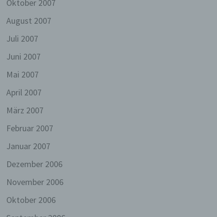
Oktober 2007
Wir bieten den Nutzern auf einem Blog, der sich
August 2007
auf der Internetseite des für die Verarbeitung
Verantwortlichen befindet, die Möglichkeit,
Juli 2007
individuelle Kommentare zu einzelnen Blog-
Beiträgen zu hinterlassen. Ein Blog ist ein auf
Juni 2007
einer Internetseite geführtes, in der Regel öffentlich
einsehbares Portal, in welchem eine oder mehrere
Mai 2007
Personen, die Blogger oder Web-Blogger genannt
April 2007
werden, Artikel posten oder Gedanken in
sogenannten Blogposts niederschreiben können.
März 2007
Die Blogposts können in der Regel von Dritten
kommentiert werden.
Februar 2007
Hinterlässt eine betroffene Person einen
Januar 2007
Kommentar in dem auf dieser Internetseite
veröffentlichten Blog, werden neben den von der
Dezember 2006
betroffenen Person hinterlassenen Kommentaren
auch Angaben zum Zeitpunkt der
November 2006
Kommentareingabe sowie zu dem von der
Oktober 2006
betroffenen Person gewählten Nutzernamen
(Pseudonym) gespeichert und veröffentlicht.