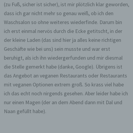
bereitstellen, die ohne die Cookie-Setzung nicht
(zu Fuß, sicher ist sicher), ist mir plötzlich klar geworden,
möglich wären.
dass ich gar nicht mehr so genau weiß, ob ich den
Mittels eines Cookies können die Informationen
Waschsalon so ohne weiteres wiederfinde. Darum bin
und Angebote auf unserer Internetseite im Sinne
ich erst einmal nervös durch die Ecke getitscht, in der
des Benutzers optimiert werden. Cookies
ermöglichen uns, wie bereits erwähnt, die
der kleine Laden (das sind hier ja alles keine richtigen
Benutzer unserer Internetseite wiederzuerkennen.
Geschäfte wie bei uns) sein musste und war erst
Zweck dieser Wiedererkennung ist es, den
Nutzern die Verwendung unserer Internetseite zu
beruhigt, als ich ihn wiedergerfunden und mir diesmal
erleichtern. Der Benutzer einer Internetseite, die
die Stelle gemerkt habe (danke, Google). Übrigens ist
Cookies verwendet, muss beispielsweise nicht bei
jedem Besuch der Internetseite erneut seine
das Angebot an veganen Restaurants oder Restaurants
Zugangsdaten eingeben, weil dies von der
mit veganen Optionen extrem groß. So krass viel habe
Internetseite und dem auf dem Computersystem
des Benutzers abgelegten Cookie übernommen
ich das echt noch nirgends gesehen. Aber leider habe ich
wird. Ein weiteres Beispiel ist das Cookie eines
nur einen Magen (der an dem Abend dann mit Dal und
Warenkorbes im Online-Shop. Der Online-Shop
merkt sich die Artikel, die ein Kunde in den
Naan gefüllt habe).
virtuellen Warenkorb gelegt hat, über ein Cookie.
Die betroffene Person kann die Setzung von