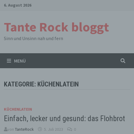
Zum
6. August 2026
Inhalt
springen
Tante Rock bloggt
Sinn und Unsinn nah und fern
MENÜ
KATEGORIE:
KÜCHENLATEIN
KÜCHENLATEIN
Einfach, lecker und gesund: das Flohbrot
von
TanteRock
5. Juli 2023
0