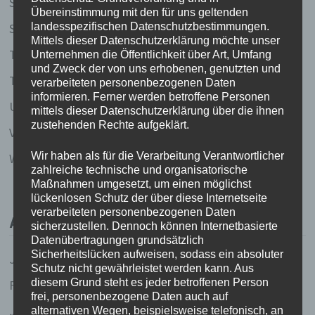
Silkes Sinnsuche
Übereinstimmung mit den für uns geltenden
landesspezifischen Datenschutzbestimmungen.
Stille Gedanken
Mittels dieser Datenschutzerklärung möchte unser
Thailand 2003
Unternehmen die Öffentlichkeit über Art, Umfang
und Zweck der von uns erhobenen, genutzten und
Thailand 2020
verarbeiteten personenbezogenen Daten
informieren. Ferner werden betroffene Personen
Uncategorized
mittels dieser Datenschutzerklärung über die ihnen
zustehenden Rechte aufgeklärt.
Vietnam 2005/2006
Wir haben als für die Verarbeitung Verantwortlicher
Weise Worte (und Gedichte und so)
zahlreiche technische und organisatorische
Maßnahmen umgesetzt, um einen möglichst
lückenlosen Schutz der über diese Internetseite
verarbeiteten personenbezogenen Daten
ARCHIV
sicherzustellen. Dennoch können Internetbasierte
Datenübertragungen grundsätzlich
Sicherheitslücken aufweisen, sodass ein absoluter
Juli 2023
Schutz nicht gewährleistet werden kann. Aus
diesem Grund steht es jeder betroffenen Person
Februar 2020
frei, personenbezogene Daten auch auf
Januar 2020
alternativen Wegen, beispielsweise telefonisch, an