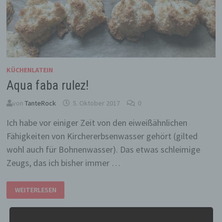
KÜCHENLATEIN
Aqua faba rulez!
von
TanteRock
5. Oktober 2017
0
Ich habe vor einiger Zeit von den eiweißähnlichen
Fähigkeiten von Kirchererbsenwasser gehört (gilted
wohl auch für Bohnenwasser). Das etwas schleimige
Zeugs, das ich bisher immer …
AQUA
WEITERLESEN
FABA
RULEZ!