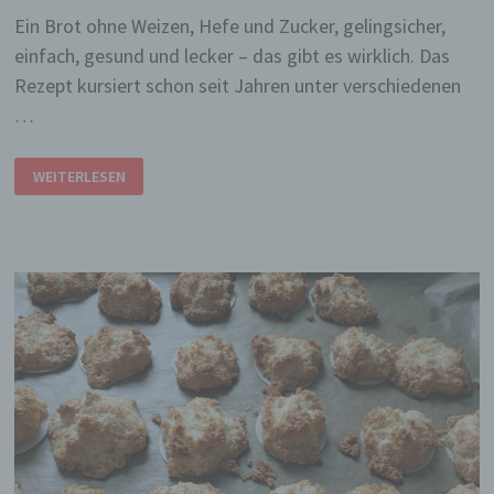
Ein Brot ohne Weizen, Hefe und Zucker, gelingsicher,
einfach, gesund und lecker – das gibt es wirklich. Das
Rezept kursiert schon seit Jahren unter verschiedenen
…
EINFACH,
WEITERLESEN
LECKER
UND
GESUND:
DAS
FLOHBROT