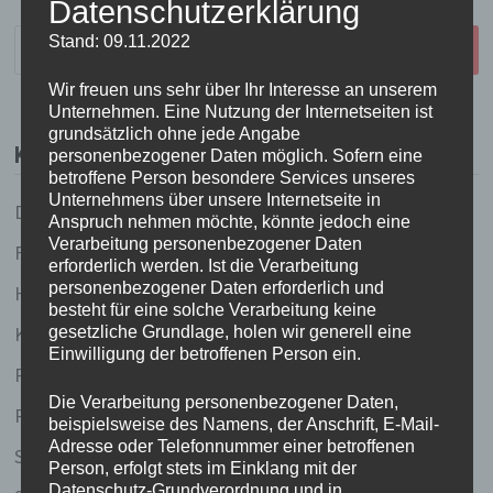
Datenschutzerklärung
Suchen
Stand: 09.11.2022
nach:
Wir freuen uns sehr über Ihr Interesse an unserem
Unternehmen. Eine Nutzung der Internetseiten ist
grundsätzlich ohne jede Angabe
KATEGORIEN
personenbezogener Daten möglich. Sofern eine
betroffene Person besondere Services unseres
Unternehmens über unsere Internetseite in
Dies und Das
Anspruch nehmen möchte, könnte jedoch eine
Verarbeitung personenbezogener Daten
Fundstücke
erforderlich werden. Ist die Verarbeitung
personenbezogener Daten erforderlich und
Held(inn)en des Tages
besteht für eine solche Verarbeitung keine
Küchenlatein
gesetzliche Grundlage, holen wir generell eine
Einwilligung der betroffenen Person ein.
Redhead running (und andere sportliche Ambitionen
Die Verarbeitung personenbezogener Daten,
Reiselust
beispielsweise des Namens, der Anschrift, E-Mail-
Adresse oder Telefonnummer einer betroffenen
Schreibstube
Person, erfolgt stets im Einklang mit der
Datenschutz-Grundverordnung und in