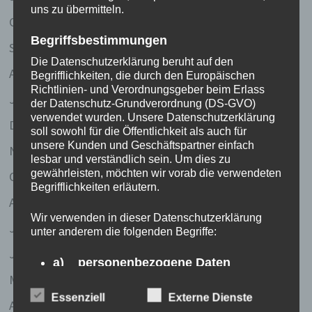
uns zu übermitteln.
Oktober 2017
Begriffsbestimmungen
September 2017
Die Datenschutzerklärung beruht auf den
April 2011
Begrifflichkeiten, die durch den Europäischen
Richtlinien- und Verordnungsgeber beim Erlass
Januar 2008
der Datenschutz-Grundverordnung (DS-GVO)
verwendet wurden. Unsere Datenschutzerklärung
Dezember 2007
soll sowohl für die Öffentlichkeit als auch für
unsere Kunden und Geschäftspartner einfach
November 2007
lesbar und verständlich sein. Um dies zu
gewährleisten, möchten wir vorab die verwendeten
Oktober 2007
Begrifflichkeiten erläutern.
August 2007
Wir verwenden in dieser Datenschutzerklärung
Juli 2007
unter anderem die folgenden Begriffe:
Juni 2007
a) personenbezogene Daten
Mai 2007
Personenbezogene Daten sind alle
Essenziell
Externe Dienste
Informationen, die sich auf eine identifizierte
April 2007
oder identifizierbare natürliche Person (im