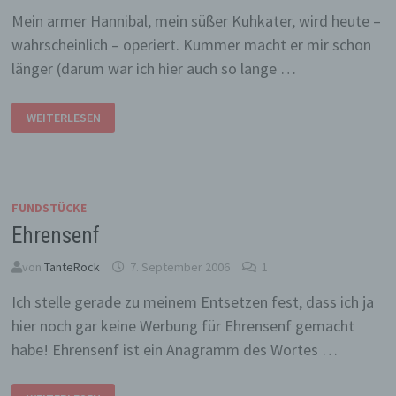
Mein armer Hannibal, mein süßer Kuhkater, wird heute –
wahrscheinlich – operiert. Kummer macht er mir schon
länger (darum war ich hier auch so lange …
DAUMEN
WEITERLESEN
DRÜCKEN
FUNDSTÜCKE
Ehrensenf
von
TanteRock
7. September 2006
1
Ich stelle gerade zu meinem Entsetzen fest, dass ich ja
hier noch gar keine Werbung für Ehrensenf gemacht
habe! Ehrensenf ist ein Anagramm des Wortes …
EHRENSENF