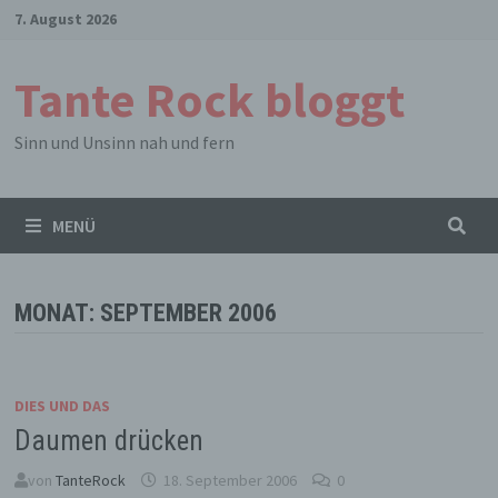
Zum
7. August 2026
Inhalt
springen
Tante Rock bloggt
Sinn und Unsinn nah und fern
MENÜ
MONAT:
SEPTEMBER 2006
DIES UND DAS
Daumen drücken
von
TanteRock
18. September 2006
0