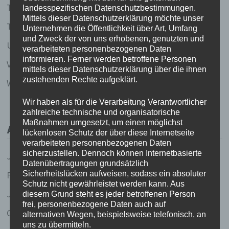
Thailand 2003
landesspezifischen Datenschutzbestimmungen.
Mittels dieser Datenschutzerklärung möchte unser
Thailand 2020
Unternehmen die Öffentlichkeit über Art, Umfang
und Zweck der von uns erhobenen, genutzten und
Uncategorized
verarbeiteten personenbezogenen Daten
informieren. Ferner werden betroffene Personen
Vietnam 2005/2006
mittels dieser Datenschutzerklärung über die ihnen
zustehenden Rechte aufgeklärt.
Weise Worte (und Gedichte und so)
Wir haben als für die Verarbeitung Verantwortlicher
zahlreiche technische und organisatorische
Maßnahmen umgesetzt, um einen möglichst
ARCHIV
lückenlosen Schutz der über diese Internetseite
verarbeiteten personenbezogenen Daten
sicherzustellen. Dennoch können Internetbasierte
Juli 2023
Datenübertragungen grundsätzlich
Sicherheitslücken aufweisen, sodass ein absoluter
Februar 2020
Schutz nicht gewährleistet werden kann. Aus
Januar 2020
diesem Grund steht es jeder betroffenen Person
frei, personenbezogene Daten auch auf
Oktober 2017
alternativen Wegen, beispielsweise telefonisch, an
uns zu übermitteln.