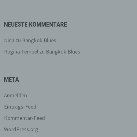
Profiling ist jede Art der automatisierten
Verarbeitung personenbezogener Daten, die
darin besteht, dass diese personenbezogenen
NEUESTE KOMMENTARE
Daten verwendet werden, um bestimmte
persönliche Aspekte, die sich auf eine
natürliche Person beziehen, zu bewerten,
Nina
zu
Bangkok Blues
insbesondere, um Aspekte bezüglich
Arbeitsleistung, wirtschaftlicher Lage,
Regina Tempel
zu
Bangkok Blues
Gesundheit, persönlicher Vorlieben,
Interessen, Zuverlässigkeit, Verhalten,
Aufenthaltsort oder Ortswechsel dieser
natürlichen Person zu analysieren oder
META
vorherzusagen.
f) Pseudonymisierung
Anmelden
Pseudonymisierung ist die Verarbeitung
Eintrags-Feed
personenbezogener Daten in einer Weise, auf
welche die personenbezogenen Daten ohne
Kommentar-Feed
Hinzuziehung zusätzlicher Informationen nicht
mehr einer spezifischen betroffenen Person
WordPress.org
zugeordnet werden können, sofern diese