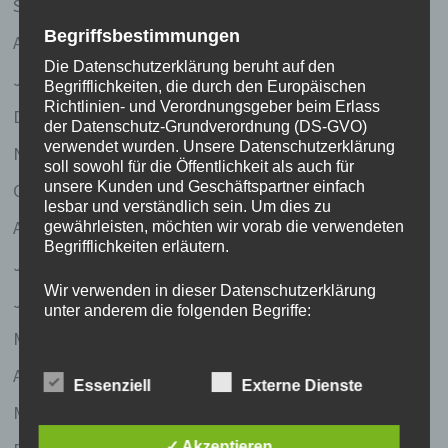
September 2017
Begriffsbestimmungen
April 2011
Die Datenschutzerklärung beruht auf den
Januar 2008
Begrifflichkeiten, die durch den Europäischen
Richtlinien- und Verordnungsgeber beim Erlass
Dezember 2007
der Datenschutz-Grundverordnung (DS-GVO)
verwendet wurden. Unsere Datenschutzerklärung
November 2007
soll sowohl für die Öffentlichkeit als auch für
unsere Kunden und Geschäftspartner einfach
Oktober 2007
lesbar und verständlich sein. Um dies zu
August 2007
gewährleisten, möchten wir vorab die verwendeten
Begrifflichkeiten erläutern.
Juli 2007
Wir verwenden in dieser Datenschutzerklärung
Juni 2007
unter anderem die folgenden Begriffe:
Mai 2007
a) personenbezogene Daten
April 2007
Personenbezogene Daten sind alle
Essenziell
Externe Dienste
Informationen, die sich auf eine identifizierte
März 2007
oder identifizierbare natürliche Person (im
Folgenden „betroffene Person") beziehen. Als
✓ Akzeptieren