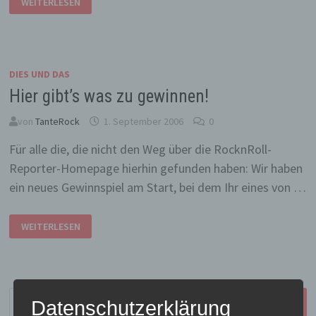
WEITERLESEN
DIES UND DAS
Hier gibt’s was zu gewinnen!
von
TanteRock
1. September 2006
0
Für alle die, die nicht den Weg über die RocknRoll-
Reporter-Homepage hierhin gefunden haben: Wir haben
ein neues Gewinnspiel am Start, bei dem Ihr eines von …
HIER
WEITERLESEN
GIBT’S
WAS
ZU
GEWINNEN!
Suchen
Datenschutzerklärung
nach: