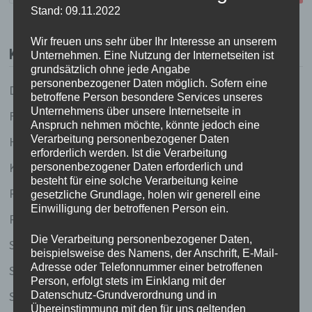
Stand: 09.11.2022
Wir freuen uns sehr über Ihr Interesse an unserem
KATEGORIEN
Unternehmen. Eine Nutzung der Internetseiten ist
grundsätzlich ohne jede Angabe
personenbezogener Daten möglich. Sofern eine
Dies und Das
betroffene Person besondere Services unseres
Unternehmens über unsere Internetseite in
Fundstücke
Anspruch nehmen möchte, könnte jedoch eine
Verarbeitung personenbezogener Daten
Held(inn)en des Tages
erforderlich werden. Ist die Verarbeitung
Küchenlatein
personenbezogener Daten erforderlich und
besteht für eine solche Verarbeitung keine
Redhead running (und andere sportliche Ambitionen
gesetzliche Grundlage, holen wir generell eine
Einwilligung der betroffenen Person ein.
Reiselust
Die Verarbeitung personenbezogener Daten,
Schreibstube
beispielsweise des Namens, der Anschrift, E-Mail-
Adresse oder Telefonnummer einer betroffenen
Silkes Sinnsuche
Person, erfolgt stets im Einklang mit der
Stille Gedanken
Datenschutz-Grundverordnung und in
Übereinstimmung mit den für uns geltenden