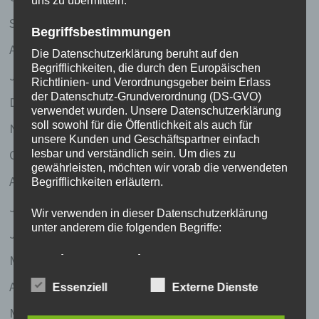
uns zu übermitteln.
September 2017
Begriffsbestimmungen
April 2011
Die Datenschutzerklärung beruht auf den
Begrifflichkeiten, die durch den Europäischen
Januar 2008
Richtlinien- und Verordnungsgeber beim Erlass
der Datenschutz-Grundverordnung (DS-GVO)
Dezember 2007
verwendet wurden. Unsere Datenschutzerklärung
soll sowohl für die Öffentlichkeit als auch für
November 2007
unsere Kunden und Geschäftspartner einfach
Oktober 2007
lesbar und verständlich sein. Um dies zu
gewährleisten, möchten wir vorab die verwendeten
August 2007
Begrifflichkeiten erläutern.
Juli 2007
Wir verwenden in dieser Datenschutzerklärung
unter anderem die folgenden Begriffe:
Juni 2007
Mai 2007
a) personenbezogene Daten
Personenbezogene Daten sind alle
April 2007
Essenziell
Externe Dienste
Informationen, die sich auf eine identifizierte
oder identifizierbare natürliche Person (im
März 2007