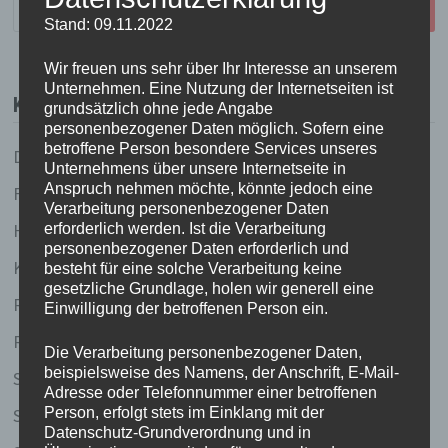
nach:
Stand: 09.11.2022
Wir freuen uns sehr über Ihr Interesse an unserem
Unternehmen. Eine Nutzung der Internetseiten ist
KATEGORIEN
grundsätzlich ohne jede Angabe
personenbezogener Daten möglich. Sofern eine
betroffene Person besondere Services unseres
Dies und Das
Unternehmens über unsere Internetseite in
Anspruch nehmen möchte, könnte jedoch eine
Fundstücke
Verarbeitung personenbezogener Daten
Held(inn)en des Tages
erforderlich werden. Ist die Verarbeitung
personenbezogener Daten erforderlich und
Küchenlatein
besteht für eine solche Verarbeitung keine
gesetzliche Grundlage, holen wir generell eine
Redhead running (und andere sportliche Ambitionen
Einwilligung der betroffenen Person ein.
Reiselust
Die Verarbeitung personenbezogener Daten,
beispielsweise des Namens, der Anschrift, E-Mail-
Schreibstube
Adresse oder Telefonnummer einer betroffenen
Silkes Sinnsuche
Person, erfolgt stets im Einklang mit der
Datenschutz-Grundverordnung und in