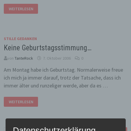
HERBST-
WEITERLESEN
GEDICHT
STILLE GEDANKEN
Keine Geburtstagsstimmung…
von
TanteRock
7. Oktober 2006
0
Am Montag habe ich Geburtstag. Normalerweise freue
ich mich ja immer darauf, trotz der Tatsache, dass ich
immer älter und runzeliger werde, aber da es …
KEINE
WEITERLESEN
GEBURTSTAGSSTIMMUNG…
Datenschutzerklärung
Suchen