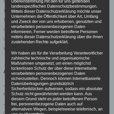
Stille Gedanken
Übereinstimmung mit den für uns geltenden
landesspezifischen Datenschutzbestimmungen.
Thailand 2003
Mittels dieser Datenschutzerklärung möchte unser
Unternehmen die Öffentlichkeit über Art, Umfang
Thailand 2020
und Zweck der von uns erhobenen, genutzten und
verarbeiteten personenbezogenen Daten
Uncategorized
informieren. Ferner werden betroffene Personen
mittels dieser Datenschutzerklärung über die ihnen
Vietnam 2005/2006
zustehenden Rechte aufgeklärt.
Weise Worte (und Gedichte und so)
Wir haben als für die Verarbeitung Verantwortlicher
zahlreiche technische und organisatorische
Maßnahmen umgesetzt, um einen möglichst
lückenlosen Schutz der über diese Internetseite
ARCHIV
verarbeiteten personenbezogenen Daten
sicherzustellen. Dennoch können Internetbasierte
Datenübertragungen grundsätzlich
Juli 2023
Sicherheitslücken aufweisen, sodass ein absoluter
Februar 2020
Schutz nicht gewährleistet werden kann. Aus
diesem Grund steht es jeder betroffenen Person
Januar 2020
frei, personenbezogene Daten auch auf
alternativen Wegen, beispielsweise telefonisch, an
Oktober 2017