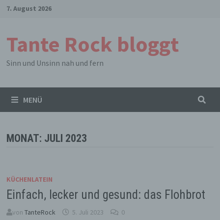
Zum
7. August 2026
Inhalt
springen
Tante Rock bloggt
Sinn und Unsinn nah und fern
MENÜ
MONAT:
JULI 2023
KÜCHENLATEIN
Einfach, lecker und gesund: das Flohbrot
von
TanteRock
5. Juli 2023
0