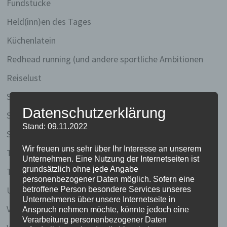
Fundstücke
Held(inn)en des Tages
Küchenlatein
Redhead running (und andere sportliche Ambitionen
Reiselust
Schreibstube
Datenschutzerklärung
Silkes Sinnsuche
Stand: 09.11.2022
Stille Gedanken
Wir freuen uns sehr über Ihr Interesse an unserem
Thailand 2003
Unternehmen. Eine Nutzung der Internetseiten ist
grundsätzlich ohne jede Angabe
Thailand 2020
personenbezogener Daten möglich. Sofern eine
Uncategorized
betroffene Person besondere Services unseres
Unternehmens über unsere Internetseite in
Vietnam 2005/2006
Anspruch nehmen möchte, könnte jedoch eine
Verarbeitung personenbezogener Daten