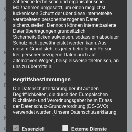
zahlreiche technische und organisatorische
Maßnahmen umgesetzt, um einen möglichst
Oktober 2007
lückenlosen Schutz der über diese Internetseite
August 2007
verarbeiteten personenbezogenen Daten
sicherzustellen. Dennoch können Internetbasierte
Juli 2007
Datenübertragungen grundsätzlich
Sicherheitslücken aufweisen, sodass ein absoluter
Juni 2007
Schutz nicht gewährleistet werden kann. Aus
diesem Grund steht es jeder betroffenen Person
Mai 2007
frei, personenbezogene Daten auch auf
alternativen Wegen, beispielsweise telefonisch, an
April 2007
uns zu übermitteln.
März 2007
Begriffsbestimmungen
Februar 2007
Die Datenschutzerklärung beruht auf den
Begrifflichkeiten, die durch den Europäischen
Januar 2007
Richtlinien- und Verordnungsgeber beim Erlass
Dezember 2006
der Datenschutz-Grundverordnung (DS-GVO)
verwendet wurden. Unsere Datenschutzerklärung
November 2006
soll sowohl für die Öffentlichkeit als auch für
unsere Kunden und Geschäftspartner einfach
Oktober 2006
Essenziell
Externe Dienste
lesbar und verständlich sein. Um dies zu