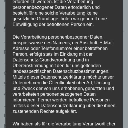
Weise Worte (und Gedichte und so)
erforderlich werden. Ist die Verarbeitung
personenbezogener Daten erforderlich und
besteht für eine solche Verarbeitung keine
gesetzliche Grundlage, holen wir generell eine
Einwilligung der betroffenen Person ein.
ARCHIV
Die Verarbeitung personenbezogener Daten,
Juli 2023
beispielsweise des Namens, der Anschrift, E-Mail-
Adresse oder Telefonnummer einer betroffenen
Februar 2020
Person, erfolgt stets im Einklang mit der
Datenschutz-Grundverordnung und in
Januar 2020
Übereinstimmung mit den für uns geltenden
landesspezifischen Datenschutzbestimmungen.
Oktober 2017
Mittels dieser Datenschutzerklärung möchte unser
September 2017
Unternehmen die Öffentlichkeit über Art, Umfang
und Zweck der von uns erhobenen, genutzten und
April 2011
verarbeiteten personenbezogenen Daten
informieren. Ferner werden betroffene Personen
Januar 2008
mittels dieser Datenschutzerklärung über die ihnen
zustehenden Rechte aufgeklärt.
Dezember 2007
Wir haben als für die Verarbeitung Verantwortlicher
November 2007