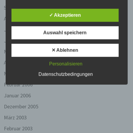
gewährleisten, möchten wir vorab die verwendeten
September 2006
Begrifflichkeiten erläutern.
✓ Akzeptieren
August 2006
Wir verwenden in dieser Datenschutzerklärung
Juli 2006
unter anderem die folgenden Begriffe:
Auswahl speichern
Juni 2006
a) personenbezogene Daten
✕ Ablehnen
Mai 2006
Personenbezogene Daten sind alle
Informationen, die sich auf eine identifizierte
April 2006
oder identifizierbare natürliche Person (im
Personalisieren
Folgenden „betroffene Person") beziehen. Als
März 2006
Datenschutzbedingungen
identifizierbar wird eine natürliche Person
angesehen, die direkt oder indirekt,
Februar 2006
insbesondere mittels Zuordnung zu einer
Kennung wie einem Namen, zu einer
Januar 2006
Kennnummer, zu Standortdaten, zu einer
Online-Kennung oder zu einem oder
Dezember 2005
mehreren besonderen Merkmalen, die
Ausdruck der physischen, physiologischen,
März 2003
genetischen, psychischen, wirtschaftlichen,
Februar 2003
kulturellen oder sozialen Identität dieser