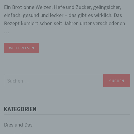
Ein Brot ohne Weizen, Hefe und Zucker, gelingsicher,
einfach, gesund und lecker – das gibt es wirklich. Das
Rezept kursiert schon seit Jahren unter verschiedenen
…
EINFACH,
WEITERLESEN
LECKER
UND
GESUND:
DAS
FLOHBROT
Suchen
nach:
KATEGORIEN
Dies und Das