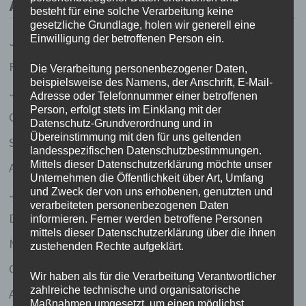
ARCHIV
besteht für eine solche Verarbeitung keine
gesetzliche Grundlage, holen wir generell eine
Einwilligung der betroffenen Person ein.
Juli 2023
Februar 2020
Die Verarbeitung personenbezogener Daten,
beispielsweise des Namens, der Anschrift, E-Mail-
Januar 2020
Adresse oder Telefonnummer einer betroffenen
Person, erfolgt stets im Einklang mit der
Oktober 2017
Datenschutz-Grundverordnung und in
Übereinstimmung mit den für uns geltenden
September 2017
landesspezifischen Datenschutzbestimmungen.
Mittels dieser Datenschutzerklärung möchte unser
April 2011
Unternehmen die Öffentlichkeit über Art, Umfang
Januar 2008
und Zweck der von uns erhobenen, genutzten und
verarbeiteten personenbezogenen Daten
Dezember 2007
informieren. Ferner werden betroffene Personen
mittels dieser Datenschutzerklärung über die ihnen
November 2007
zustehenden Rechte aufgeklärt.
Oktober 2007
Wir haben als für die Verarbeitung Verantwortlicher
zahlreiche technische und organisatorische
August 2007
Maßnahmen umgesetzt, um einen möglichst