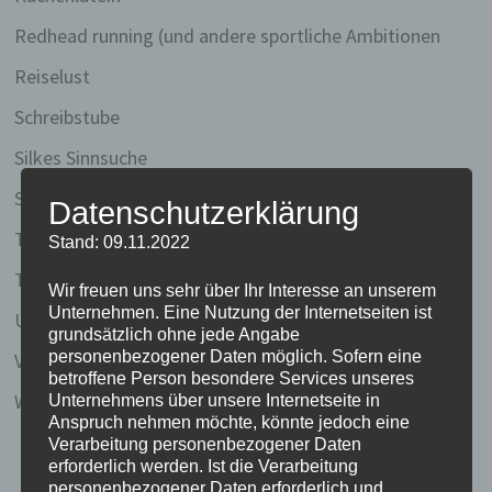
Redhead running (und andere sportliche Ambitionen
Reiselust
Schreibstube
Silkes Sinnsuche
Stille Gedanken
Datenschutzerklärung
Thailand 2003
Stand: 09.11.2022
Thailand 2020
Wir freuen uns sehr über Ihr Interesse an unserem
Unternehmen. Eine Nutzung der Internetseiten ist
Uncategorized
grundsätzlich ohne jede Angabe
personenbezogener Daten möglich. Sofern eine
Vietnam 2005/2006
betroffene Person besondere Services unseres
Weise Worte (und Gedichte und so)
Unternehmens über unsere Internetseite in
Anspruch nehmen möchte, könnte jedoch eine
Verarbeitung personenbezogener Daten
erforderlich werden. Ist die Verarbeitung
personenbezogener Daten erforderlich und