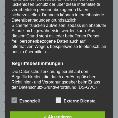
Juli 2007
lückenlosen Schutz der über diese Internetseite
verarbeiteten personenbezogenen Daten
Juni 2007
sicherzustellen. Dennoch können Internetbasierte
Datenübertragungen grundsätzlich
Mai 2007
Sicherheitslücken aufweisen, sodass ein absoluter
Schutz nicht gewährleistet werden kann. Aus
April 2007
diesem Grund steht es jeder betroffenen Person
frei, personenbezogene Daten auch auf
März 2007
alternativen Wegen, beispielsweise telefonisch, an
uns zu übermitteln.
Februar 2007
Januar 2007
Begriffsbestimmungen
Die Datenschutzerklärung beruht auf den
Dezember 2006
Begrifflichkeiten, die durch den Europäischen
Richtlinien- und Verordnungsgeber beim Erlass
November 2006
der Datenschutz-Grundverordnung (DS-GVO)
Oktober 2006
verwendet wurden. Unsere Datenschutzerklärung
soll sowohl für die Öffentlichkeit als auch für
Essenziell
Externe Dienste
September 2006
unsere Kunden und Geschäftspartner einfach
lesbar und verständlich sein. Um dies zu
August 2006
gewährleisten, möchten wir vorab die verwendeten
✓ Akzeptieren