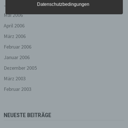
Juni 2006
Datenschutzbedingungen
Online-Kennung oder zu einem oder
mehreren besonderen Merkmalen, die
Mai 2006
Ausdruck der physischen, physiologischen,
genetischen, psychischen, wirtschaftlichen,
April 2006
kulturellen oder sozialen Identität dieser
natürlichen Person sind, identifiziert werden
März 2006
kann.
Februar 2006
b) betroffene Person
Januar 2006
Betroffene Person ist jede identifizierte oder
identifizierbare natürliche Person, deren
Dezember 2005
personenbezogene Daten von dem für die
März 2003
Verarbeitung Verantwortlichen verarbeitet
werden.
Februar 2003
c) Verarbeitung
Verarbeitung ist jeder mit oder ohne Hilfe
automatisierter Verfahren ausgeführte
NEUESTE BEITRÄGE
Vorgang oder jede solche Vorgangsreihe im
Zusammenhang mit personenbezogenen