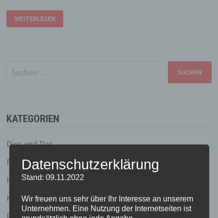
AQUA
WEITERLESEN
FABA
RULEZ!
Suchen
nach:
KATEGORIEN
Dies und Das
Fundstücke
Datenschutzerklärung
Stand: 09.11.2022
Held(inn)en des Tages
Küchenlatein
Wir freuen uns sehr über Ihr Interesse an unserem
Unternehmen. Eine Nutzung der Internetseiten ist
Redhead running (und andere sportliche Ambitionen