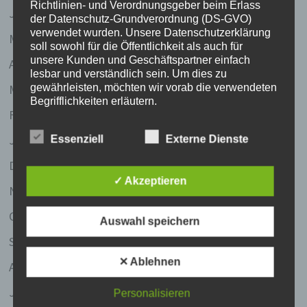
Richtlinien- und Verordnungsgeber beim Erlass
Juni 2007
der Datenschutz-Grundverordnung (DS-GVO)
verwendet wurden. Unsere Datenschutzerklärung
Mai 2007
soll sowohl für die Öffentlichkeit als auch für
unsere Kunden und Geschäftspartner einfach
April 2007
lesbar und verständlich sein. Um dies zu
März 2007
gewährleisten, möchten wir vorab die verwendeten
Begrifflichkeiten erläutern.
Februar 2007
Wir verwenden in dieser Datenschutzerklärung
Januar 2007
Essenziell
Externe Dienste
unter anderem die folgenden Begriffe:
Dezember 2006
a) personenbezogene Daten
✓ Akzeptieren
November 2006
Personenbezogene Daten sind alle
Informationen, die sich auf eine identifizierte
Oktober 2006
Auswahl speichern
oder identifizierbare natürliche Person (im
Folgenden „betroffene Person") beziehen. Als
September 2006
identifizierbar wird eine natürliche Person
✕ Ablehnen
August 2006
angesehen, die direkt oder indirekt,
insbesondere mittels Zuordnung zu einer
Juli 2006
Kennung wie einem Namen, zu einer
Personalisieren
Kennnummer, zu Standortdaten, zu einer