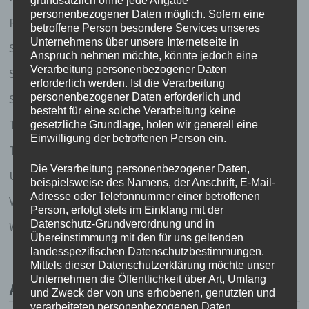
grundsätzlich ohne jede Angabe
personenbezogener Daten möglich. Sofern eine
Reiselust
betroffene Person besondere Services unseres
Unternehmens über unsere Internetseite in
Schreibstube
Anspruch nehmen möchte, könnte jedoch eine
Verarbeitung personenbezogener Daten
Silkes Sinnsuche
erforderlich werden. Ist die Verarbeitung
Stille Gedanken
personenbezogener Daten erforderlich und
besteht für eine solche Verarbeitung keine
Thailand 2003
gesetzliche Grundlage, holen wir generell eine
Einwilligung der betroffenen Person ein.
Thailand 2020
Die Verarbeitung personenbezogener Daten,
Uncategorized
beispielsweise des Namens, der Anschrift, E-Mail-
Adresse oder Telefonnummer einer betroffenen
Vietnam 2005/2006
Person, erfolgt stets im Einklang mit der
Datenschutz-Grundverordnung und in
Weise Worte (und Gedichte und so)
Übereinstimmung mit den für uns geltenden
landesspezifischen Datenschutzbestimmungen.
Mittels dieser Datenschutzerklärung möchte unser
Unternehmen die Öffentlichkeit über Art, Umfang
ARCHIV
und Zweck der von uns erhobenen, genutzten und
verarbeiteten personenbezogenen Daten