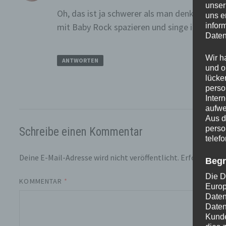
unser
Oh, das ist ja schwerer als man denkt. Da gu
uns e
mit Baby Rock spazieren und singe ihr dabe
infor
Daten
Wir h
ANTWORTEN
und o
lücke
perso
Inter
aufwe
Aus d
perso
Schreibe einen Kommentar
telef
Deine E-Mail-Adresse wird nicht veröffentlicht.
Erforderliche
Begr
Die D
KOMMENTAR
*
Europ
Daten
Daten
Kunde