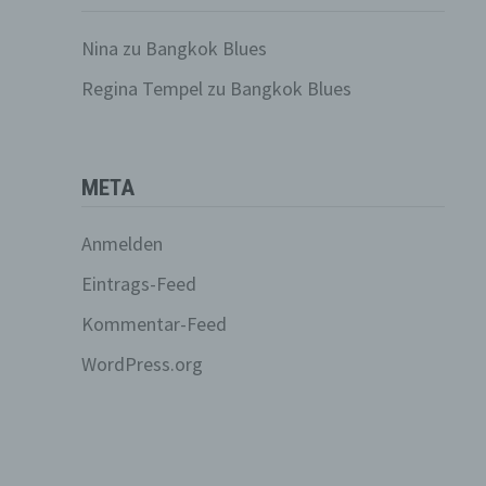
n, zu
Nina
zu
Bangkok Blues
ssen,
Regina Tempel
zu
Bangkok Blues
er
META
en in
Anmelden
ern
Eintrags-Feed
und
Kommentar-Feed
sen
WordPress.org
e