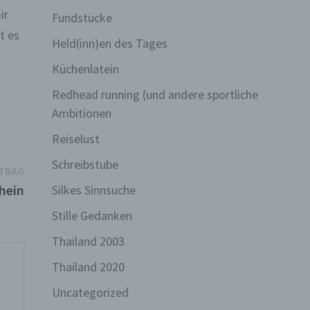
ir
Fundstücke
t es
Held(inn)en des Tages
i
Küchenlatein
h
Redhead running (und andere sportliche
Ambitionen
Reiselust
Schreibstube
Nächster
ITRAG
Beitrag:
hein
Silkes Sinnsuche
Stille Gedanken
Thailand 2003
Thailand 2020
Uncategorized