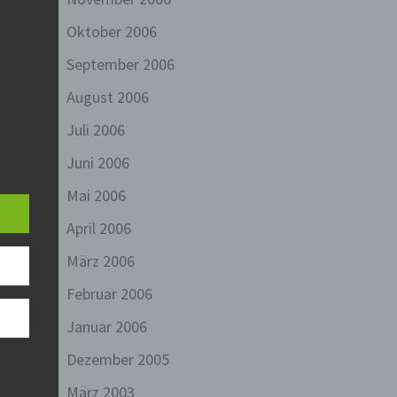
Oktober 2006
September 2006
August 2006
Juli 2006
ine
Juni 2006
en
liche
Mai 2006
April 2006
zu
März 2006
chen
Februar 2006
Januar 2006
Dezember 2005
rliche
eitung
März 2003