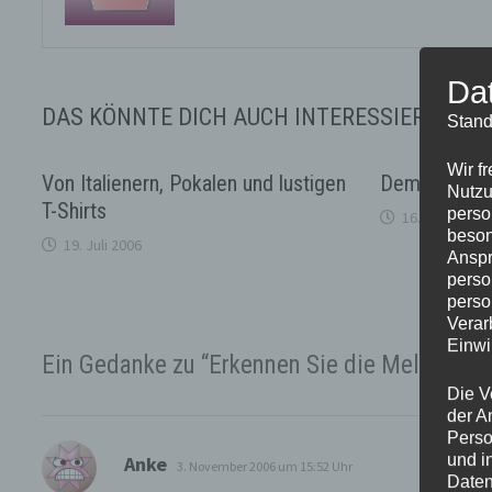
Da
DAS KÖNNTE DICH AUCH INTERESSIEREN
Stand
Wir f
Von Italienern, Pokalen und lustigen
Dem Trend a
Nutzu
T-Shirts
perso
16. Juni 2006
beson
19. Juli 2006
Anspr
perso
perso
Verar
Einwi
Ein Gedanke zu “
Erkennen Sie die Melodie?
”
Die V
der A
Perso
sagt:
und i
Anke
3. November 2006 um 15:52 Uhr
Daten