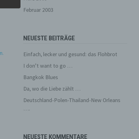
Februar 2003
ren
NEUESTE BEITRÄGE
, das
n.
Einfach, lecker und gesund: das Flohbrot
der
I don’t want to go …
ung.
Bangkok Blues
Da, wo die Liebe zählt …
r
ng
Deutschland-Polen-Thailand-New Orleans
….
NEUESTE KOMMENTARE