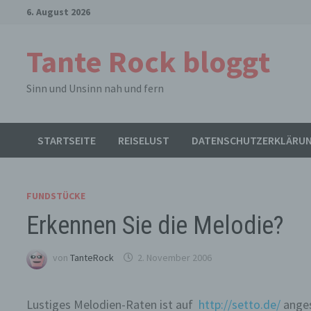
Zum
6. August 2026
Inhalt
springen
Tante Rock bloggt
Sinn und Unsinn nah und fern
STARTSEITE
REISELUST
DATENSCHUTZERKLÄRU
FUNDSTÜCKE
Erkennen Sie die Melodie?
von
TanteRock
2. November 2006
Lustiges Melodien-Raten ist auf
http://setto.de/
anges