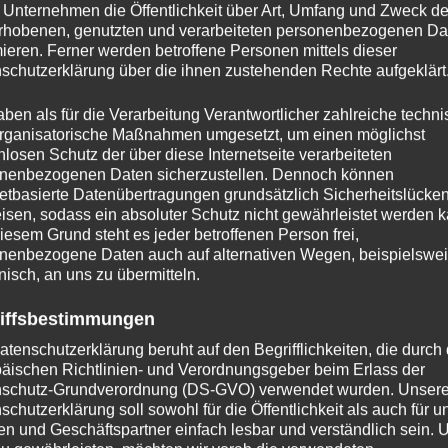
 Unternehmen die Öffentlichkeit über Art, Umfang und Zweck de
ckst du schon viel fern und loost trotzdem ab. So- gehe jetzt
rhobenen, genutzten und verarbeiteten personenbezogenen Da
i schön was vor…
mieren. Ferner werden betroffene Personen mittels dieser
schutzerklärung über die ihnen zustehenden Rechte aufgeklärt
aben als für die Verarbeitung Verantwortlicher zahlreiche techn
rganisatorische Maßnahmen umgesetzt, um einen möglichst
nlosen Schutz der über diese Internetseite verarbeiteten
nenbezogenen Daten sicherzustellen. Dennoch können
netbasierte Datenübertragungen grundsätzlich Sicherheitslücke
isen, sodass ein absoluter Schutz nicht gewährleistet werden k
iesem Grund steht es jeder betroffenen Person frei,
nenbezogene Daten auch auf alternativen Wegen, beispielswe
onisch, an uns zu übermitteln.
 Felder sind mit
*
markiert
iffsbestimmungen
atenschutzerklärung beruht auf den Begrifflichkeiten, die durch
äischen Richtlinien- und Verordnungsgeber beim Erlass der
schutz-Grundverordnung (DS-GVO) verwendet wurden. Unser
schutzerklärung soll sowohl für die Öffentlichkeit als auch für u
n und Geschäftspartner einfach lesbar und verständlich sein.