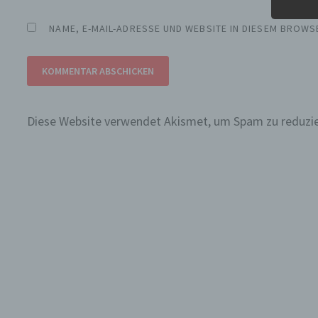
V
NAME, E-MAIL-ADRESSE UND WEBSITE IN DIESEM BROW
V
a
Z
E
A
Diese Website verwendet Akismet, um Spam zu reduzi
V
e
V
E
p
e
P
p