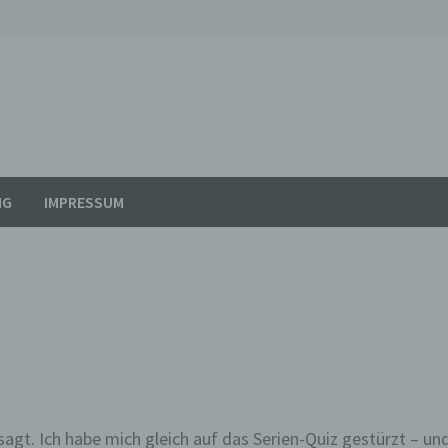
NG
IMPRESSUM
agt. Ich habe mich gleich auf das Serien-Quiz gestürzt – und