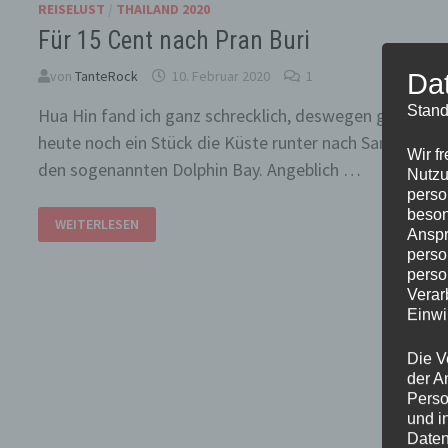
REISELUST
/
THAILAND 2020
Für 15 Cent nach Pran Buri
von
TanteRock
10. Februar 2020
1
Da
Stand
Hua Hin fand ich ganz schrecklich, deswegen geht es
heute noch ein Stück die Küste runter nach Sam Roi Yo
Wir f
den sogenannten Dolphin Bay. Angeblich …
Nutzu
perso
beson
FÜR
WEITERLESEN
15
Anspr
CENT
perso
NACH
PRAN
perso
BURI
Verar
Einwi
Die V
der A
Perso
und i
Daten