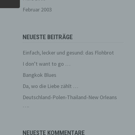
Februar 2003
ren
NEUESTE BEITRÄGE
, das
Einfach, lecker und gesund: das Flohbrot
der
I don’t want to go …
ung.
Bangkok Blues
Da, wo die Liebe zählt …
r
ng
Deutschland-Polen-Thailand-New Orleans
….
NEUESTE KOMMENTARE