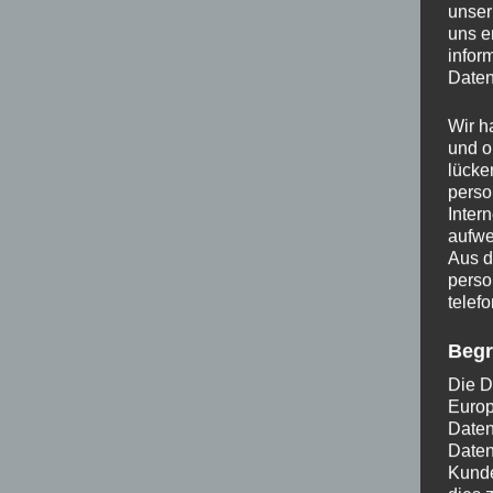
unser
uns e
infor
Daten
Wir h
und o
lücke
perso
Inter
aufwe
Aus d
perso
telef
Begr
Die D
Europ
Daten
Daten
Kunde