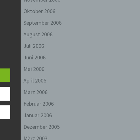
Oktober 2006
September 2006
August 2006
Juli 2006
ine
Juni 2006
en
liche
Mai 2006
April 2006
zu
März 2006
chen
Februar 2006
Januar 2006
Dezember 2005
rliche
eitung
März 2003