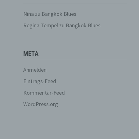
n, zu
Nina
zu
Bangkok Blues
ssen,
Regina Tempel
zu
Bangkok Blues
er
META
en in
Anmelden
ern
Eintrags-Feed
und
Kommentar-Feed
sen
WordPress.org
e