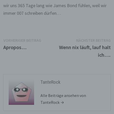
wir uns 365 Tage lang wie James Bond fühlen, weil wir
immer 007 schreiben dürfen…
Beitragsnavigation
Vorheriger
N
VORHERIGER BEITRAG
NÄCHSTER BEITRAG
Beitrag:
B
Apropos…
Wenn nix läuft, lauf halt
ich….
TanteRock
Alle Beiträge ansehen von
TanteRock →