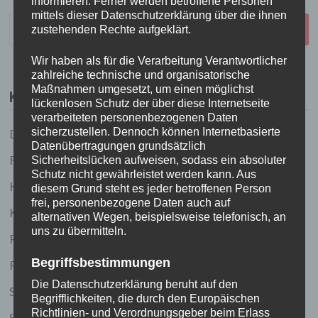
informieren. Ferner werden betroffene Personen
mittels dieser Datenschutzerklärung über die ihnen
Suchen
zustehenden Rechte aufgeklärt.
nach:
Wir haben als für die Verarbeitung Verantwortlicher
zahlreiche technische und organisatorische
Maßnahmen umgesetzt, um einen möglichst
KATEGORIEN
lückenlosen Schutz der über diese Internetseite
verarbeiteten personenbezogenen Daten
sicherzustellen. Dennoch können Internetbasierte
Dies und Das
Datenübertragungen grundsätzlich
Fundstücke
Sicherheitslücken aufweisen, sodass ein absoluter
Schutz nicht gewährleistet werden kann. Aus
Held(inn)en des Tages
diesem Grund steht es jeder betroffenen Person
frei, personenbezogene Daten auch auf
Küchenlatein
alternativen Wegen, beispielsweise telefonisch, an
uns zu übermitteln.
Redhead running (und andere sportliche Ambitionen
Begriffsbestimmungen
Reiselust
Die Datenschutzerklärung beruht auf den
Schreibstube
Begrifflichkeiten, die durch den Europäischen
Richtlinien- und Verordnungsgeber beim Erlass
Silkes Sinnsuche