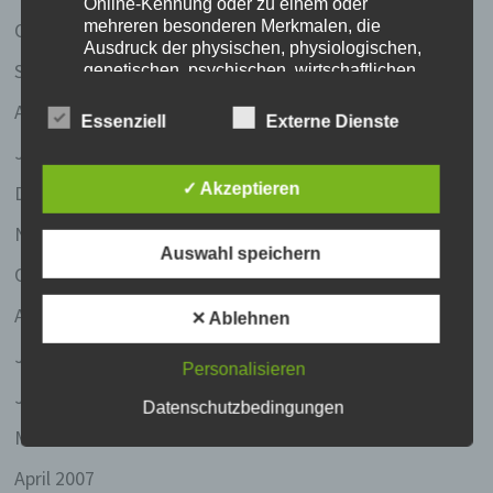
Online-Kennung oder zu einem oder
mehreren besonderen Merkmalen, die
Oktober 2017
Ausdruck der physischen, physiologischen,
September 2017
genetischen, psychischen, wirtschaftlichen,
kulturellen oder sozialen Identität dieser
April 2011
natürlichen Person sind, identifiziert werden
Essenziell
Externe Dienste
kann.
Januar 2008
b) betroffene Person
✓ Akzeptieren
Dezember 2007
Betroffene Person ist jede identifizierte oder
November 2007
identifizierbare natürliche Person, deren
Auswahl speichern
personenbezogene Daten von dem für die
Oktober 2007
Verarbeitung Verantwortlichen verarbeitet
werden.
August 2007
✕ Ablehnen
Juli 2007
c) Verarbeitung
Personalisieren
Verarbeitung ist jeder mit oder ohne Hilfe
Juni 2007
Datenschutzbedingungen
automatisierter Verfahren ausgeführte
Vorgang oder jede solche Vorgangsreihe im
Mai 2007
Zusammenhang mit personenbezogenen
April 2007
Daten wie das Erheben, das Erfassen, die