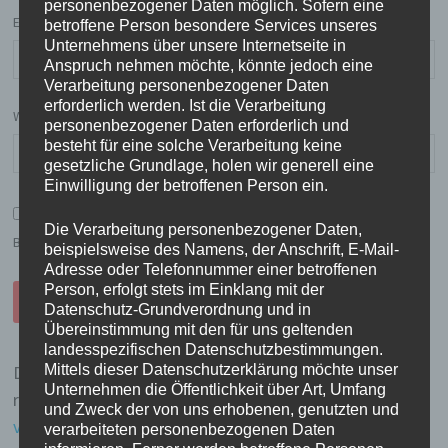
personenbezogener Daten möglich. Sofern eine
E-MAIL-ADRESSE
betroffene Person besondere Services unseres
Unternehmens über unsere Internetseite in
Anspruch nehmen möchte, könnte jedoch eine
Verarbeitung personenbezogener Daten
erforderlich werden. Ist die Verarbeitung
WEBSITE
personenbezogener Daten erforderlich und
besteht für eine solche Verarbeitung keine
gesetzliche Grundlage, holen wir generell eine
Einwilligung der betroffenen Person ein.
NAME, E-MAIL-ADRESSE UND WEBSITE IN DIESEM
Die Verarbeitung personenbezogener Daten,
BROWSER FÜR MEINEN NÄCHSTEN KOMMENTAR SPEICHERN.
beispielsweise des Namens, der Anschrift, E-Mail-
Adresse oder Telefonnummer einer betroffenen
Person, erfolgt stets im Einklang mit der
Datenschutz-Grundverordnung und in
Übereinstimmung mit den für uns geltenden
landesspezifischen Datenschutzbestimmungen.
Mittels dieser Datenschutzerklärung möchte unser
Diese Website verwendet Akismet, um Spam zu
Unternehmen die Öffentlichkeit über Art, Umfang
reduzieren.
Erfahre, wie deine Kommentardaten
und Zweck der von uns erhobenen, genutzten und
verarbeitet werden.
verarbeiteten personenbezogenen Daten