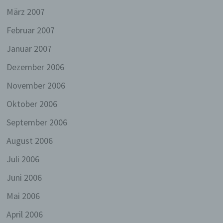
Organisation, das Ordnen, die Speicherung,
März 2007
die Anpassung oder Veränderung, das
Auslesen, das Abfragen, die Verwendung, die
Februar 2007
Offenlegung durch Übermittlung, Verbreitung
oder eine andere Form der Bereitstellung, den
Januar 2007
Abgleich oder die Verknüpfung, die
Einschränkung, das Löschen oder die
Dezember 2006
Vernichtung.
November 2006
d) Einschränkung der Verarbeitung
Oktober 2006
Einschränkung der Verarbeitung ist die
Markierung gespeicherter personenbezogener
September 2006
Daten mit dem Ziel, ihre künftige Verarbeitung
August 2006
einzuschränken.
Juli 2006
e) Profiling
Juni 2006
Profiling ist jede Art der automatisierten
Verarbeitung personenbezogener Daten, die
Mai 2006
darin besteht, dass diese personenbezogenen
Daten verwendet werden, um bestimmte
April 2006
persönliche Aspekte, die sich auf eine