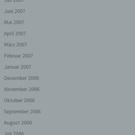
j) Dritter
Juni 2007
Dritter ist eine natürliche oder juristische
Person, Behörde, Einrichtung oder andere
Mai 2007
Stelle außer der betroffenen Person, dem
Verantwortlichen, dem Auftragsverarbeiter und
April 2007
den Personen, die unter der unmittelbaren
März 2007
Verantwortung des Verantwortlichen oder des
Auftragsverarbeiters befugt sind, die
Februar 2007
personenbezogenen Daten zu verarbeiten.
Januar 2007
k) Einwilligung
Dezember 2006
Einwilligung ist jede von der betroffenen
Person freiwillig für den bestimmten Fall in
November 2006
informierter Weise und unmissverständlich
abgegebene Willensbekundung in Form einer
Oktober 2006
Erklärung oder einer sonstigen eindeutigen
bestätigenden Handlung, mit der die
September 2006
betroffene Person zu verstehen gibt, dass sie
mit der Verarbeitung der sie betreffenden
August 2006
personenbezogenen Daten einverstanden ist.
Juli 2006