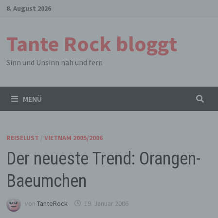
Zum
8. August 2026
Inhalt
springen
Tante Rock bloggt
Sinn und Unsinn nah und fern
MENÜ
REISELUST
/
VIETNAM 2005/2006
Der neueste Trend: Orangen-
Baeumchen
von
TanteRock
19. Januar 2006