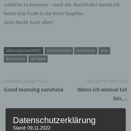
schlafen zu koennen – nach der Nachtfahrt werde ich
heute mal frueh in die Kiste huepfen.
Gute Nacht Euch allen!
VERSCHLAGWORTET
ALLEIN REISEN
BACKPACK
BUS
RUCKSACK
VIETNAM
Beitragsnavigation
Vorheriger
N
VORHERIGER BEITRAG
NÄCHSTER BEITRAG
Beitrag:
B
Good morning sunshine
Wenn ich einmal tot
bin…
Datenschutzerklärung
Stand: 09.11.2022
TanteRock