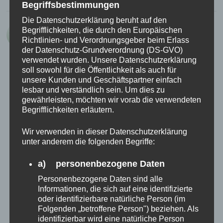
Begriffsbestimmungen
Die Datenschutzerklärung beruht auf den
sagt:
Begrifflichkeiten, die durch den Europäischen
TS
19. Januar 2006 um 16:56 Uhr
Richtlinien- und Verordnungsgeber beim Erlass
der Datenschutz-Grundverordnung (DS-GVO)
Jetzt wird se auch noch moralisch – die
verwendet wurden. Unsere Datenschutzerklärung
soll sowohl für die Öffentlichkeit als auch für
fleischgewordene Blumenesserin …
unsere Kunden und Geschäftspartner einfach
lesbar und verständlich sein. Um dies zu
Werden? Ich bin doch die Moral in
gewährleisten, möchten wir vorab die verwendeten
Begrifflichkeiten erläutern.
Person!! Schon immer gewesen!
Das haste doch nur gesagt, damit
Wir verwenden in dieser Datenschutzerklärung
unter anderem die folgenden Begriffe:
du dieses Wortspiel loswerden
konntest.. Pffff…
a) personenbezogene Daten
Personenbezogene Daten sind alle
Informationen, die sich auf eine identifizierte
ANTWORTEN
oder identifizierbare natürliche Person (im
Folgenden „betroffene Person") beziehen. Als
identifizierbar wird eine natürliche Person