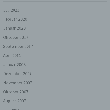
Mitgliedstaaten vorgesehen werden.
Juli 2023
h) Auftragsverarbeiter
Februar 2020
Auftragsverarbeiter ist eine natürliche oder
juristische Person, Behörde, Einrichtung oder
Januar 2020
andere Stelle, die personenbezogene Daten
im Auftrag des Verantwortlichen verarbeitet.
Oktober 2017
September 2017
i) Empfänger
Empfänger ist eine natürliche oder juristische
April 2011
Person, Behörde, Einrichtung oder andere
Januar 2008
Stelle, der personenbezogene Daten
offengelegt werden, unabhängig davon, ob es
Dezember 2007
sich bei ihr um einen Dritten handelt oder
nicht. Behörden, die im Rahmen eines
November 2007
bestimmten Untersuchungsauftrags nach dem
Unionsrecht oder dem Recht der
Oktober 2007
Mitgliedstaaten möglicherweise
personenbezogene Daten erhalten, gelten
August 2007
jedoch nicht als Empfänger.
Juli 2007