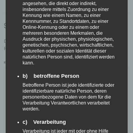
angesehen, die direkt oder indirekt,
insbesondere mittels Zuordnung zu einer
Kennung wie einem Namen, zu einer
Kennnummer, zu Standortdaten, zu einer
Schreibe einen Kommentar
Online-Kennung oder zu einem oder
mehreren besonderen Merkmalen, die
Ausdruck der physischen, physiologischen,
Deine E-Mail-Adresse wird nicht veröffentlicht.
Erforderliche
genetischen, psychischen, wirtschaftlichen,
Felder sind mit
*
markiert
kulturellen oder sozialen Identität dieser
natürlichen Person sind, identifiziert werden
KOMMENTAR
*
kann.
b) betroffene Person
Betroffene Person ist jede identifizierte oder
identifizierbare natürliche Person, deren
personenbezogene Daten von dem für die
Verarbeitung Verantwortlichen verarbeitet
werden.
c) Verarbeitung
Verarbeitung ist jeder mit oder ohne Hilfe