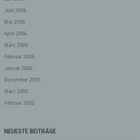
Name und Anschrift des für die
Juni 2006
Verarbeitung Verantwortlichen
Mai 2006
Verantwortlicher im Sinne der Datenschutz-
Grundverordnung, sonstiger in den Mitgliedstaaten
April 2006
der Europäischen Union geltenden
Datenschutzgesetze und anderer Bestimmungen
März 2006
mit datenschutzrechtlichem Charakter ist die:
Februar 2006
E-Mail: silkerockt@gmail.com
Januar 2006
Cookies / SessionStorage / LocalStorage
Dezember 2005
Die Internetseiten verwenden teilweise so
März 2003
genannte Cookies, LocalStorage und
SessionStorage. Dies dient dazu, unser Angebot
Februar 2003
nutzerfreundlicher, effektiver und sicherer zu
machen. Local Storage und SessionStorage ist
eine Technologie, mit welcher ihr Browser Daten
auf Ihrem Computer oder mobilen Gerät
abspeichert. Cookies sind Textdateien, welche
NEUESTE BEITRÄGE
über einen Internetbrowser auf einem