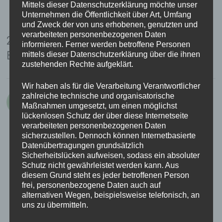
Mittels dieser Datenschutzerklärung möchte unser
Unternehmen die Öffentlichkeit über Art, Umfang
und Zweck der von uns erhobenen, genutzten und
verarbeiteten personenbezogenen Daten
2 Gedanken zu “
Der neueste Trend: Orangen-
informieren. Ferner werden betroffene Personen
Baeumchen
”
mittels dieser Datenschutzerklärung über die ihnen
zustehenden Rechte aufgeklärt.
Wir haben als für die Verarbeitung Verantwortlicher
zahlreiche technische und organisatorische
sagt:
mirj
19. Januar 2006 um 16:54 Uhr
Maßnahmen umgesetzt, um einen möglichst
lückenlosen Schutz der über diese Internetseite
bevor meine lieblingskampfvegetarierin
verarbeiteten personenbezogenen Daten
sicherzustellen. Dennoch können Internetbasierte
ins reich der träume huscht soll sie noch
Datenübertragungen grundsätzlich
einen schnellen gutenachtgruß
Sicherheitslücken aufweisen, sodass ein absoluter
bekommen! leg die beine schön hoch und
Schutz nicht gewährleistet werden kann. Aus
diesem Grund steht es jeder betroffenen Person
träume süß
frei, personenbezogene Daten auch auf
alternativen Wegen, beispielsweise telefonisch, an
uns zu übermitteln.
ANTWORTEN