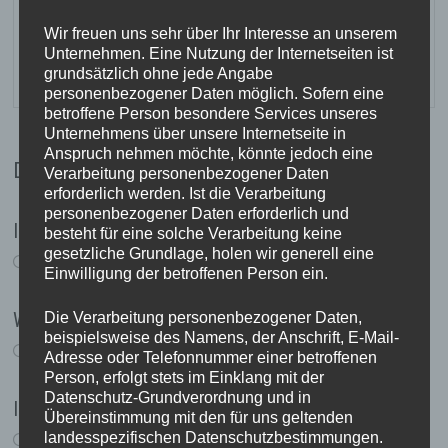
Wir freuen uns sehr über Ihr Interesse an unserem
Alle Beiträge ansehen von
Unternehmen. Eine Nutzung der Internetseiten ist
TanteRock →
grundsätzlich ohne jede Angabe
personenbezogener Daten möglich. Sofern eine
betroffene Person besondere Services unseres
Unternehmens über unsere Internetseite in
Anspruch nehmen möchte, könnte jedoch eine
DAS KÖNNTE DICH AUCH INTERESSIEREN
Verarbeitung personenbezogener Daten
erforderlich werden. Ist die Verarbeitung
personenbezogener Daten erforderlich und
Ich hab den Pokal gesehen!
besteht für eine solche Verarbeitung keine
gesetzliche Grundlage, holen wir generell eine
14. Juli 2006
Einwilligung der betroffenen Person ein.
Wer will Reishuete???
Die Verarbeitung personenbezogener Daten,
beispielsweise des Namens, der Anschrift, E-Mail-
22. Januar 2006
Adresse oder Telefonnummer einer betroffenen
Person, erfolgt stets im Einklang mit der
Datenschutz-Grundverordnung und in
Ich bin Millionaerin!
Übereinstimmung mit den für uns geltenden
landesspezifischen Datenschutzbestimmungen.
30. Dezember 2005